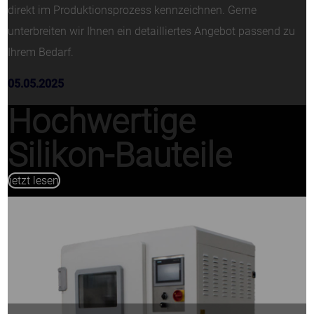
direkt im Produktionsprozess kennzeichnen. Gerne
unterbreiten wir Ihnen ein detailliertes Angebot passend zu
Ihrem Bedarf.
05.05.2025
Hochwertige
Silikon-Bauteile
jetzt lesen