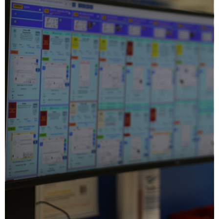
hochwertige Elastomerbauteile aus Silikon im innovativen
Vakuumgussverfahren.
Unsere Bauteile überzeugen durch:
Hohe Maßgenauigkeit
und feine Detailtreue
Ausgezeichnete Beständigkeit
- hohe Temperaturen,
Chemikalien und mechanische Belastung
Flexible Materialeigenschaften
mit Härtegraden von 20
bis 65 Shore-A
Individuelle Anpassungen
wie Lebensmittelechtheit,
Biokompatibilität und hohe Temperaturresistenz
Silikon-Metall-Verbindung
– zum Beispiel Silikonwalzen
Auch komplexe Geometrien
sind möglich