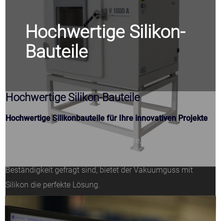
Hochwertige Silikon-
Bauteile
Hochwertige Silikon-Bauteile
Hochwertige Silikonbauteile für Ihre innovativen Projekte
Ob Medizintechnik, Automobilindustrie, Luft- und Raumfahrt
oder Konsumgüter – wenn höchste Präzision, Elastizität und
Beständigkeit gefragt sind, bietet der Vakuumguss mit
Silikon die perfekte Lösung.
Frei nach dem Motto
„Präzision trifft Flexibilität“
fertigen wir