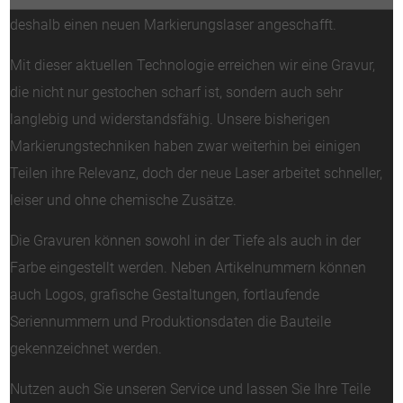
deshalb einen neuen Markierungslaser angeschafft.
Mit dieser aktuellen Technologie erreichen wir eine Gravur,
die nicht nur gestochen scharf ist, sondern auch sehr
langlebig und widerstandsfähig. Unsere bisherigen
Markierungstechniken haben zwar weiterhin bei einigen
Teilen ihre Relevanz, doch der neue Laser arbeitet schneller,
leiser und ohne chemische Zusätze.
Die Gravuren können sowohl in der Tiefe als auch in der
Farbe eingestellt werden. Neben Artikelnummern können
auch Logos, grafische Gestaltungen, fortlaufende
Seriennummern und Produktionsdaten die Bauteile
gekennzeichnet werden.
Nutzen auch Sie unseren Service und lassen Sie Ihre Teile