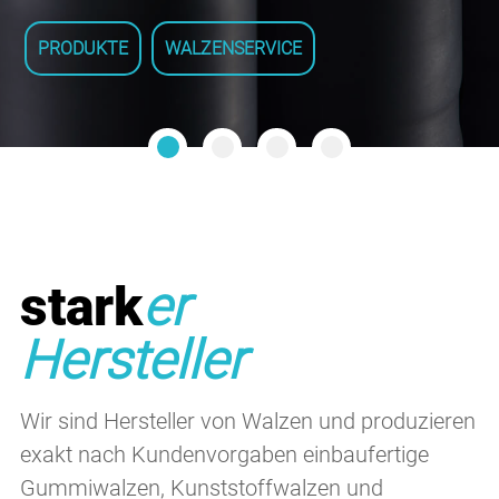
PRODUKTE
WALZENSERVICE
MEHR ERFAHREN
UNTERNEHMEN
WALZENSERVICE
stark
er
Hersteller
Wir sind Hersteller von Walzen und produzieren
exakt nach Kundenvorgaben einbaufertige
Gummiwalzen, Kunststoffwalzen und