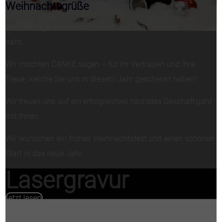
Weihnachtsgrüße
Die Feiertage stehen vor der Tür und das Ende des Jahres
naht.
Wir möchten DANKE sagen – für Ihr Vertrauen und Ihre
Treue, welche Sie uns in diesem Jahr geschenkt haben!
Wir freuen uns auf ein erfolgreiches nächstes Geschäftsjahr
mit Ihnen.
Wir wünschen ein frohes Weihnachtsfest und einen schönen
Start in das neue Jahr.
Lasergravur
jetzt lesen