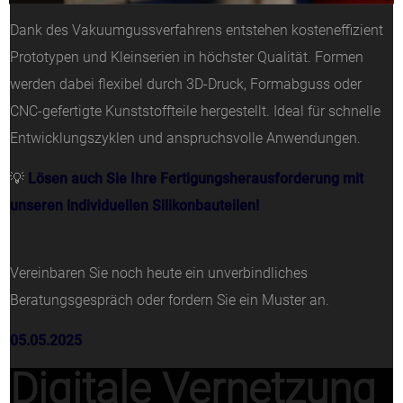
Dank des Vakuumgussverfahrens entstehen kosteneffizient
Prototypen und Kleinserien in höchster Qualität. Formen
werden dabei flexibel durch 3D-Druck, Formabguss oder
CNC-gefertigte Kunststoffteile hergestellt. Ideal für schnelle
Entwicklungszyklen und anspruchsvolle Anwendungen.
💡
Lösen auch Sie Ihre Fertigungsherausforderung mit
unseren individuellen Silikonbauteilen!
Vereinbaren Sie noch heute ein unverbindliches
Beratungsgespräch oder fordern Sie ein Muster an.
05.05.2025
Digitale Vernetzung